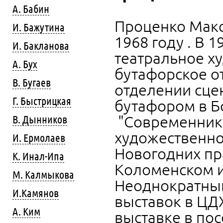
А. Бабин
Проценко Макс
И. Бажутина
1968 году . В 
И. Бакланова
театральное х
А. Бух
бутафорское от
В. Бугаев
отделении сце
Г. Быстрицкая
бутафором в Бо
"Современнике
В. Дынников
художественно
И. Ермолаев
Новогодних пр
К. Инал-Ипа
Коломенском и
М. Калмыкова
Неоднократный
И.Камянов
выставок в ЦДХ
А. Ким
выставке в пос