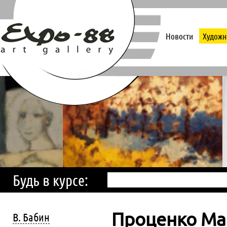
Новости
Художн
Будь в курсе:
Проценко Ма
В. Бабин