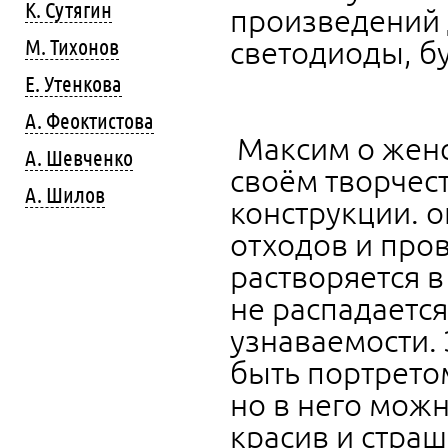
К. Сутягин
произведений 
М. Тихонов
свето
Е. Утенкова
А. Феоктистова
Максим о женс
А. Шевченко
своём творчес
А. Шилов
конструкции. 
отходов и про
растворяется в
не распадаетс
узнаваемости. 
быть портретом
но в него мож
красив и страш