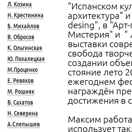
Л. Козина
"Испанском ку
архитектура" 
Н. Крестинина
desing", в "Арт
Б. Михайлов
Мистерия" и "
В. Обросов
выставки совр
К. Ольгинская
свобода творче
Ю. Похалецкая
создании объек
М.Проценко
стояние лето 2
ежегоднем фес
Е. Ревяков
награждён пре
М. Рошняк
достижения в 
В. Сахатов
Н. Северина
Максим работае
А.Слепышев
использует так