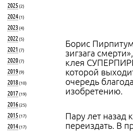
2025
(2)
2024
(1)
2023
(4)
2022
(5)
Борис Пирпитум
2021
(7)
зигзага смерти»
2020
клея СУПЕРПИРП
(7)
которой выходи
2019
(9)
очередь благод
2018
(10)
изобретению.
2017
(19)
2016
(25)
Пару лет назад 
2015
(17)
переиздать. В п
2014
(17)