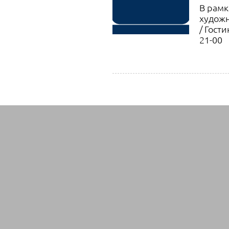
В рамк
художн
/ Гости
21-00