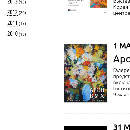
2013
Выстав
(15)
Корея 
2012
центра 
(20)
2011
(17)
2010
(16)
1 МА
Аро
Галере
предст
включа
Гостин
9 мая 
31 М