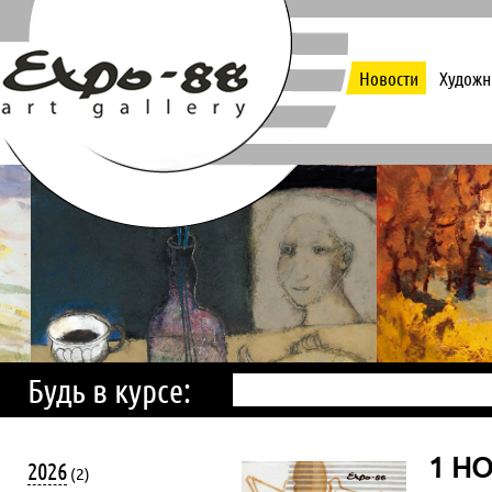
Новости
Художн
Будь в курсе:
1 НО
2026
(2)