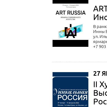
ART
Ин
В рамк
Инны Б
ул. Ил
ярмарк
+7 903
27 Я
II 
Выс
Рос