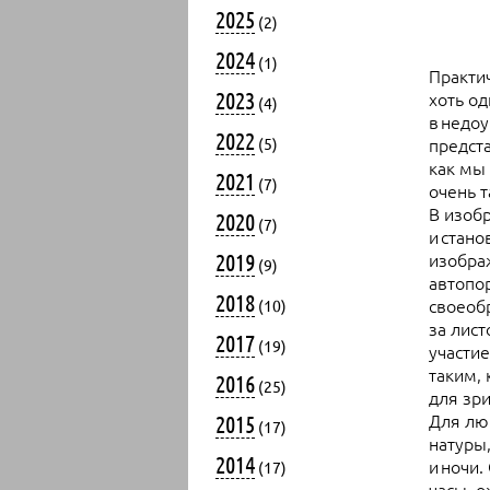
2025
(2)
2024
(1)
Практич
2023
хоть од
(4)
в недоу
2022
предста
(5)
как мы
2021
(7)
очень 
В изоб
2020
(7)
и стано
2019
изображ
(9)
автопор
2018
своеоб
(10)
за лист
2017
(19)
участи
таким, 
2016
(25)
для зр
Для лю
2015
(17)
натуры,
2014
и ночи.
(17)
часы, о