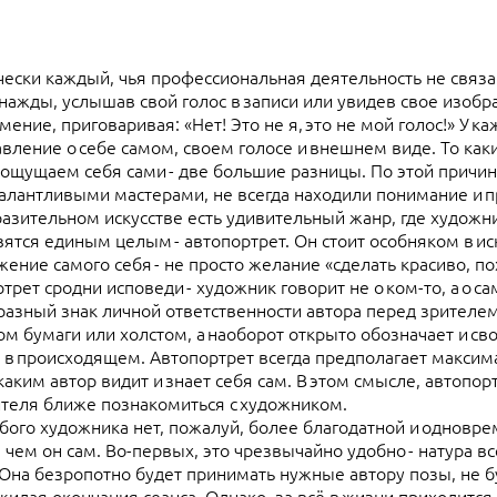
ески каждый, чья профессиональная деятельность не связан
нажды, услышав свой голос в записи или увидев свое изобр
мение, приговаривая: «Нет! Это не я, это не мой голос!» У к
вление о себе самом, своем голосе и внешнем виде. То как
 ощущаем себя сами - две большие разницы. По этой причи
талантливыми мастерами, не всегда находили понимание и 
разительном искусстве есть удивительный жанр, где художн
вятся единым целым - автопортрет. Он стоит особняком в ис
ение самого себя - не просто желание «сделать красиво, п
трет сродни исповеди - художник говорит не о ком-то, а о са
разный знак личной ответственности автора перед зрителем
ом бумаги или холстом, а наоборот открыто обозначает и сво
е в происходящем. Автопортрет всегда предполагает макси
каким автор видит и знает себя сам. В этом смысле, автопо
ителя ближе познакомиться с художником.
бого художника нет, пожалуй, более благодатной и одновр
 чем он сам. Во-первых, это чрезвычайно удобно - натура в
 Она безропотно будет принимать нужные автору позы, не 
жидая окончания сеанса. Однако, за всё в жизни приходится