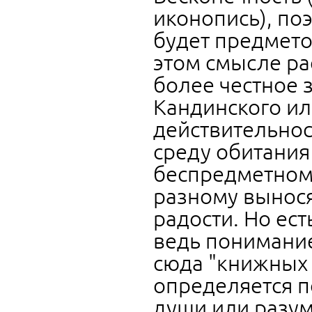
иконопись), поэ
будет предмето
этом смысле ра
более честное 
Кандинского ил
действительнос
среду обитания
беспредметном, 
разному вынося
радости. Но ес
ведь понимание
сюда "книжных 
определяется п
души или разум