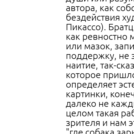
автора, как со
бездействия ху
Пикассо). Брат
как ревностно 
или мазок, запи
поддержку, не э
наитие, так-ска
которое пришло
определяет эст
картинки, коне
далеко не кажд
целом такая ра
зрителя и нам 
"где собака зар