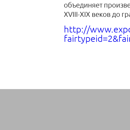
объединяет произве
XVIII-XIX веков до 
http://www.expo
fairtypeid=2&fai