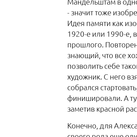
Мандельштам в одной
- значит тоже изобр
Идея памяти как из
1920-е или 1990-е,
прошлого. Повторен
знающий, что все хо
позволить себе тако
художник. С него взя
собрался стартовать
финишировали. А тут 
заметив красной ра
Конечно, для Алекс
своего рода еще оди