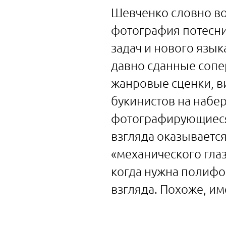
Шевченко словно во
фотография потесни
задач и нового язы
давно сданные сопе
жанровые сценки, в
букинистов на набе
фотографирующиеся 
взгляда оказываетс
«механического гла
когда нужна полифон
взгляда. Похоже, и