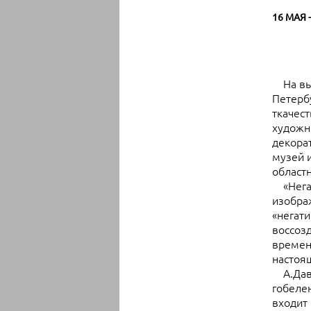
16 МАЯ -
На выс
Петербу
ткачест
художн
декора
музей 
област
«Негат
изобра
«негати
воссоз
времен
настоя
А.Давы
гобелен
входит 