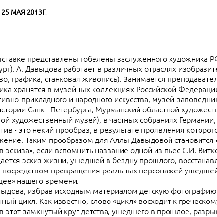
 25 МАЯ 2013Г.
тавке представлены гобелены заслуженного художника РФ
рг). А. Давыдова работает в различных отраслях изобразит
во, графика, станковая живопись). Занимается преподавате
ика хранятся в музейных коллекциях Росcийской Федерации
тивно-прикладного и народного искусства, музей-заповедни
истории Санкт-Петербурга, Мурманский областной художест
ной художественный музей), в частных собраниях Германии
ив - это некий прообраз, в результате проявления которог
жение. Таким прообразом для Аллы Давыдовой становится 
в эскиза», если вспомнить название одной из пьес С.И. Вит
дается эскиз жизни, ушедшей в бездну прошлого, восстанав
 посредством превращения реальных персонажей ушедшей
щее» нашего времени.
дова, избрав исходным материалом детскую фотографию,
ный цикл. Как известно, слово «цикл» восходит к греческому
в этот замкнутый круг детства, ушедшего в прошлое, разры