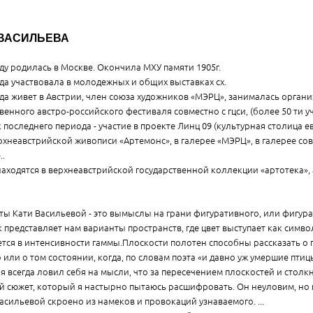
ВАСИЛЬЕВА
оду родилась в Москве. Окончила МХУ памяти 1905г.
ода участвовала в молодежных и общих выставках сх.
ода живет в Австрии, член союза художников «МЭРЦ», занималась органи
венного австро-российского фестиваля совместно с гцси, (более 50 ти у
 последнего периода - участие в проекте Линц 09 (культурная столица е
рхнеавстрийской живописи «Артемонс», в галерее «МЭРЦ», в галерее со
..
аходятся в верхнеавстрийской государственной коллекции «артотека», 
аботы Кати Васильевой - это вымыслы на грани фигуративного, или фигу
 представляет нам варианты пространств, где цвет выступает как симв
тся в интенсивности гаммы.Плоскости полотен способны рассказать о 
 или о том состоянии, когда, по словам поэта «и давно уж умершие птиц
я всегда ловил себя на мысли, что за пересечением плоскостей и столк
 сюжет, который я настырно пытаюсь расшифровать. Он неуловим, но 
асильевой скроено из намеков и провокаций узнаваемого. ...