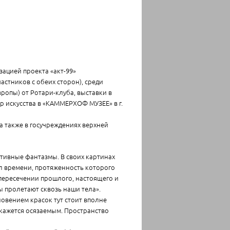
зацией проекта «акт-99»
частников с обеих сторон), среди
вропы) от Ротари-клуба, выставки в
вр искусства в «КАММЕРХОФ МУЗЕЕ» в г.
а также в госучреждениях верхней
ративные фантазмы. В своих картинах
ол времени, протяженность которого
пересечении прошлого, настоящего и
ы пролетают сквозь наши тела».
новением красок тут стоит вполне
кажется осязаемым. Пространство