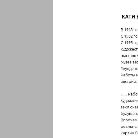
КАТЯ 
В 1963 г
С 1982 г
С 1995 г
художест
выставок
музее ве
Гмундене
Работы н
австрии.
«..... Р
художник
заключае
будущего
Впрочем 
реальный
картин В