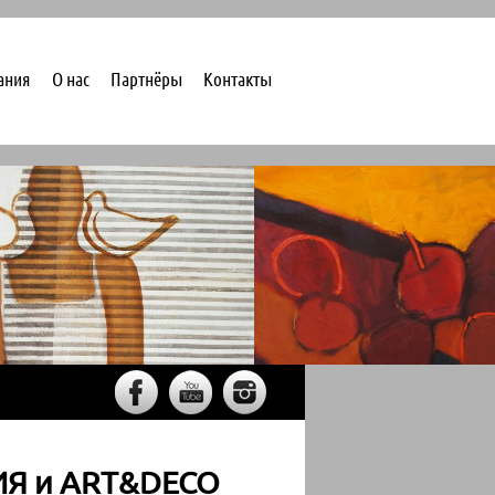
ания
О нас
Партнёры
Контакты
ИЯ и АRТ&DECO