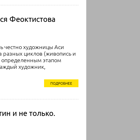
Ася Феоктистова
ть честно художницы Аси
з разных циклов (живопись и
ра определенным этапом
 каждый художник,
ПОДРОБНЕЕ
ин и не только.