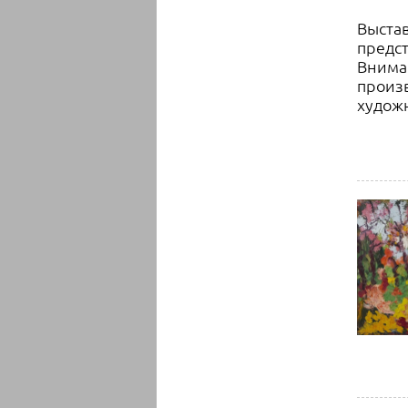
Выста
предс
Вниман
произв
худож