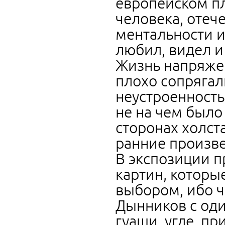
европейском п
человека, отеч
ментальности и
любил, видел и 
Жизнь напряжен
плохо сопрягал
неустроенность
не на чем было 
сторонах холста
ранние произв
В экспозиции п
картин, которы
выбором, ибо ч
Дынников с оди
гуаши, угле, п