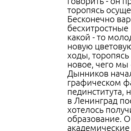
говорить - он 
торопясь осущ
Бесконечно ва
бесхитростные 
какой - то моло
новую цветову
ходы, торопясь
новое, чего мы
Дынников начал
графическом фа
пединститута, н
в Ленинград по
хотелось получ
образование. О
академические 