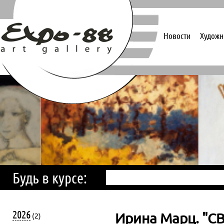
Новости
Художн
Будь в курсе:
2026
Ирина Марц. "С
(2)