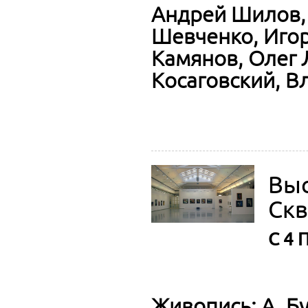
Андрей Шилов, 
Шевченко, Игор
Камянов, Олег 
Косаговский, В
Выс
Скв
C 4 
Живопись: А. Бу