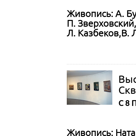
Живопись: А. Бу
П. Зверховский
Л. Казбеков,В.
Выс
Скв
C 8 
Живопись: Ната