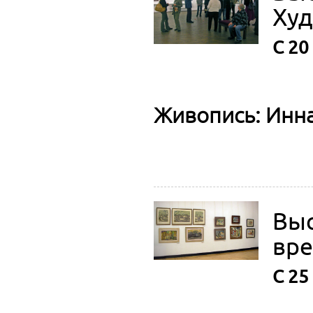
Худ
С 20
Живопись: Инн
Выс
вр
C 25