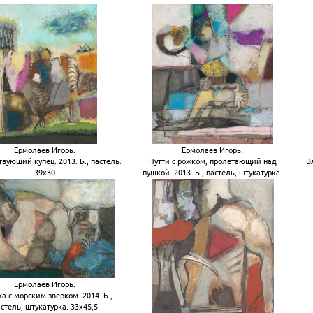
Ермолаев Игорь.
Ермолаев Игорь.
вующий купец. 2013. Б., пастель.
Путти с рожком, пролетающий над
В
39х30
пушкой. 2013. Б., пастель, штукатурка.
79х69
Ермолаев Игорь.
а с морским зверком. 2014. Б.,
стель, штукатурка. 33х45,5