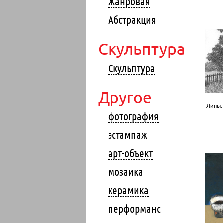
Жанровая
Абстракция
Скульптура
Скульптура
Другое
Липы. 
фотография
эстампаж
арт-объект
мозаика
керамика
перформанс