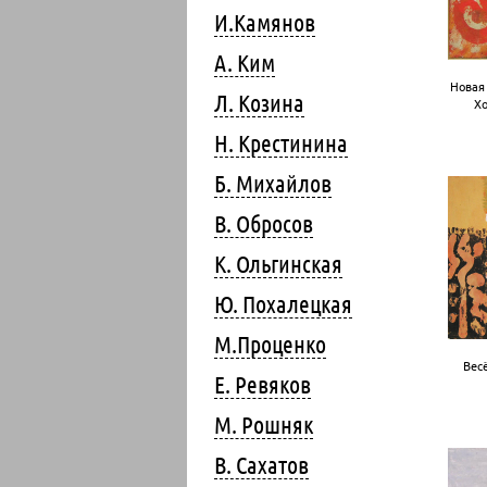
И.Камянов
А. Ким
Новая 
Л. Козина
Хо
Н. Крестинина
Б. Михайлов
В. Обросов
К. Ольгинская
Ю. Похалецкая
М.Проценко
Весё
Е. Ревяков
М. Рошняк
В. Сахатов