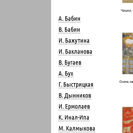
Чашка, 
А. Бабин
В. Бабин
И. Бажутина
И. Бакланова
В. Бугаев
А. Бух
Осень на
Г. Быстрицкая
В. Дынников
И. Ермолаев
К. Инал-Ипа
М. Калмыкова