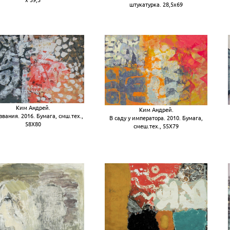
штукатурка. 28,5х69
Ким Андрей.
Ким Андрей.
звания. 2016. Бумага, смш.тех.,
В саду у императора. 2010. Бумага,
58Х80
смеш.тех., 55Х79