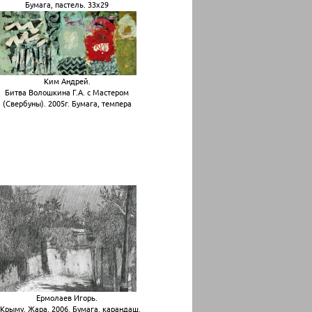
Бумага, пастель. 33х29
Ким Андрей.
Битва Волошкина Г.А. с Мастером
(Свербуны). 2005г. Бумага, темпера
Ермолаев Игорь.
 Крыму. Жара. 2006. Бумага, карандаш.