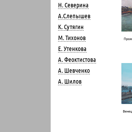
Н. Северина
А.Слепышев
К. Сутягин
М. Тихонов
Проже
Е. Утенкова
А. Феоктистова
А. Шевченко
А. Шилов
Венец