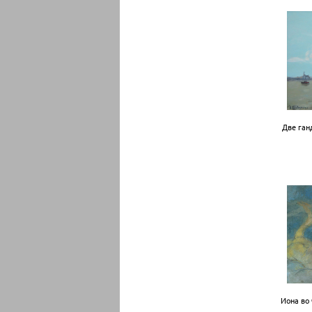
Две ган
Иона во 