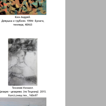
Ким Андрей.
Девушка и грубиян. 1994г. Бумага,
темпера, 48Х63
Тихонов Михаил.
Цезарю - цезарево. (по Тициану). 2015.
Холст,смеш.тех., 160х97