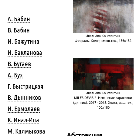
А. Бабин
В. Бабин
Инал-Ипа Константин.
И. Бажутина
Февраль. Холст, смеш.тех., 156х132
И. Бакланова
В. Бугаев
А. Бух
Г. Быстрицкая
Инал-Ипа Константин.
В. Дынников
MILES DEVIS 2. Испанские зарисовки
(диптих). 2017 - 2018. Холст, смш.тех.,
И. Ермолаев
100х180
К. Инал-Ипа
М. Калмыкова
Абстракция