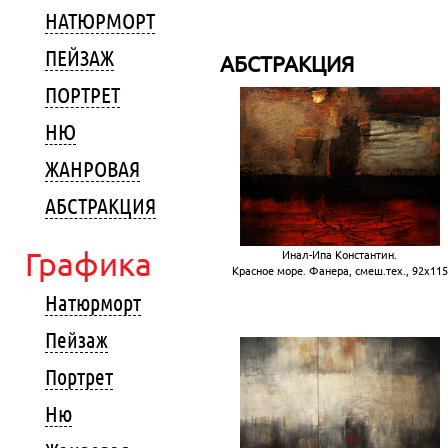
НАТЮРМОРТ
ПЕЙЗАЖ
АБСТРАКЦИЯ
ПОРТРЕТ
НЮ
ЖАНРОВАЯ
АБСТРАКЦИЯ
Графика
Инал-Ипа Константин.
Красное море. Фанера, смеш.тех., 92х115
Натюрморт
Пейзаж
Портрет
Ню