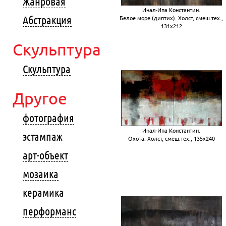
Жанровая
Инал-Ипа Константин.
Абстракция
Белое море (диптих). Холст, смеш.тех.,
131х212
Скульптура
Скульптура
Другое
фотография
Инал-Ипа Константин.
эстампаж
Охота. Холст, смеш.тех., 135х240
арт-объект
мозаика
керамика
перформанс