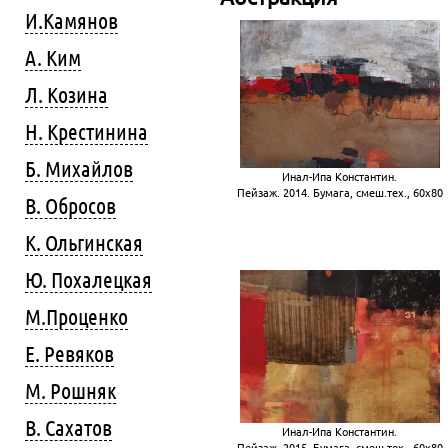
И.Камянов
А. Ким
Л. Козина
Н. Крестинина
Б. Михайлов
Инал-Ипа Константин.
Пейзаж. 2014. Бумага, смеш.тех., 60х80
В. Обросов
К. Ольгинская
Ю. Похалецкая
М.Проценко
Е. Ревяков
М. Рошняк
В. Сахатов
Инал-Ипа Константин.
Пейзаж. 2015. Бумага, смеш.тех., 60х80