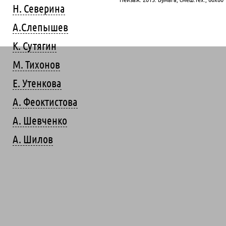
Н. Северина
А.Слепышев
К. Сутягин
М. Тихонов
Е. Утенкова
А. Феоктистова
А. Шевченко
А. Шилов