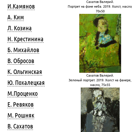
Сахатов Валерий.
И.Камянов
Портрет на фоне неба. 2019. Холст, масло
70х50
А. Ким
Л. Козина
Н. Крестинина
Б. Михайлов
В. Обросов
К. Ольгинская
Сахатов Валерий.
Зеленый портрет. 2019. Холст на фанере,
Ю. Похалецкая
масло, 75х55
М.Проценко
Е. Ревяков
М. Рошняк
В. Сахатов