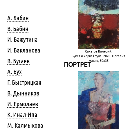
А. Бабин
В. Бабин
И. Бажутина
И. Бакланова
Сахатов Валерий.
Букет и черная туча. 2020. Оргалит,
В. Бугаев
масло, 50х35
ПОРТРЕТ
А. Бух
Г. Быстрицкая
В. Дынников
И. Ермолаев
К. Инал-Ипа
М. Калмыкова