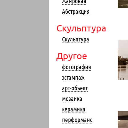
Жанровая
Абстракция
Скульптура
Скульптура
Другое
фотография
эстампаж
арт-объект
мозаика
керамика
перформанс