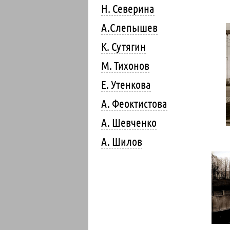
Н. Северина
А.Слепышев
К. Сутягин
М. Тихонов
Е. Утенкова
А. Феоктистова
А. Шевченко
А. Шилов