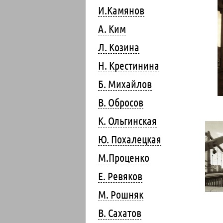
И.Камянов
А. Ким
Л. Козина
Н. Крестинина
Б. Михайлов
В. Обросов
К. Ольгинская
Ю. Похалецкая
М.Проценко
Е. Ревяков
М. Рошняк
В. Сахатов