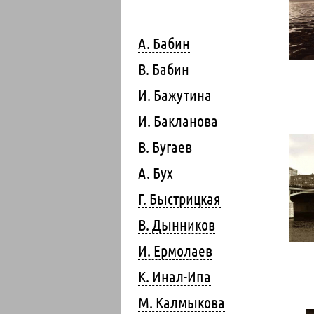
А. Бабин
В. Бабин
И. Бажутина
И. Бакланова
В. Бугаев
А. Бух
Г. Быстрицкая
В. Дынников
И. Ермолаев
К. Инал-Ипа
М. Калмыкова