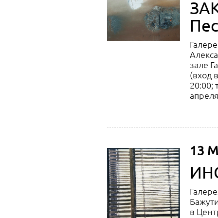
ЗА
Пес
Галере
Алекса
зале Га
(вход 
20:00;
апреля
13 М
ИН
Галере
Бажути
в Цент