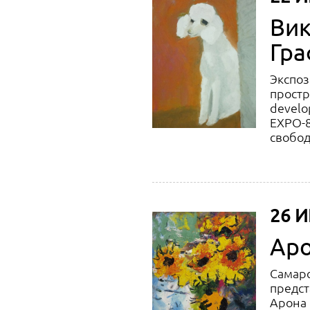
Вик
Гра
Экспоз
простр
develo
EXPO-8
свобод
26 И
Аро
Самарс
предст
Арона 