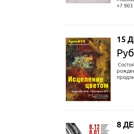
+7 903
15 Д
Ру
Состоя
рожден
продли
8 ДЕ