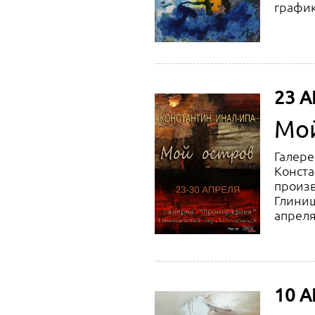
график
23 А
Мой
Галере
Конста
произв
Глинищ
апреля
10 А