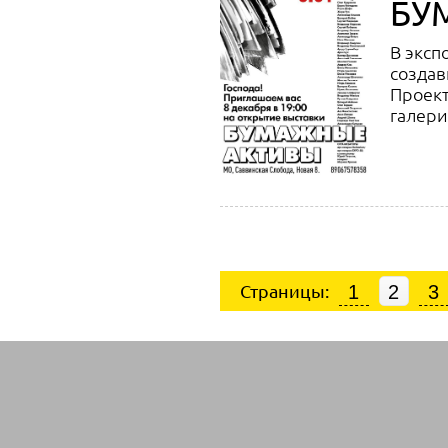
БУ
В эксп
создав
Проект
галери
Страницы:
1
2
3