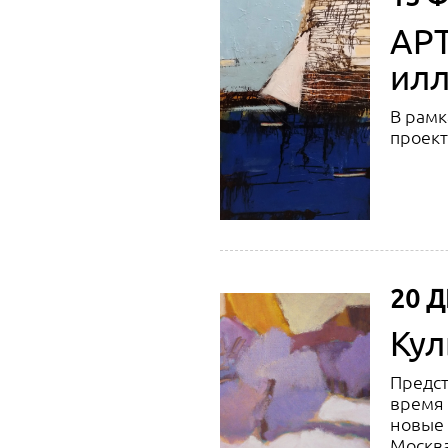
АРТ
ил
В рамк
проек
20 Д
Кул
Предст
время 
новые 
Москва 