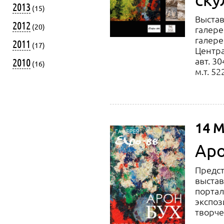
2013
(15)
Выстав
2012
(20)
галере
галере
2011
(17)
Центра
авт. 3
2010
(16)
м.т. 5
14 М
Аро
Предс
выстав
портале
экспоз
творче