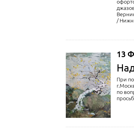
офорто
джазов
Вернис
/ Нижн
13 Ф
Над
При по
г.Моск
по во
просьб