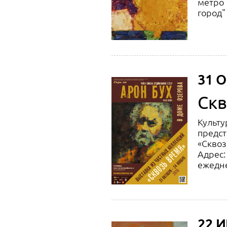
метро 
город"
31 О
Скв
Культу
предст
«Сквоз
Адрес:
ежед
22 И