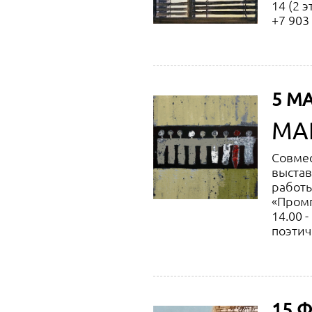
14 (2 э
+7 903
5 МА
МА
Совмес
выстав
работы
«Промг
14.00 -
поэтич
15 Ф