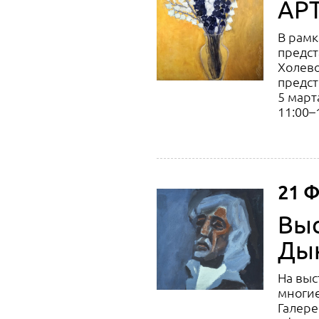
АРТ
В рамк
предст
Холево
предст
5 март
11:00–
21 Ф
Выс
Ды
На выс
многие
Галере