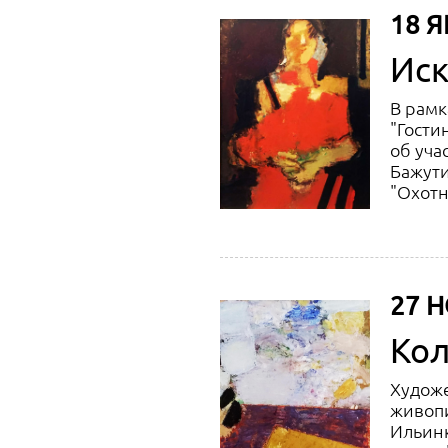
18 Я
Иск
В рамк
"Гости
об уча
Бажути
"Охотн
27 Н
Кол
Художе
живопи
Ильинка