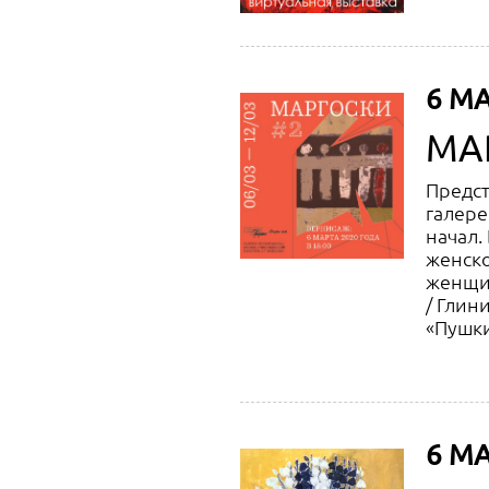
6 МА
МА
Предст
галере
начал.
женско
женщин
/ Глин
«Пушки
с 12.00
6 МА